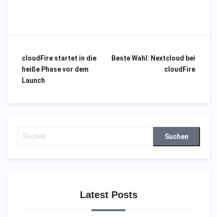
cloudFire startet in die
Beste Wahl: Nextcloud bei
Beitragsnavigation
heiße Phase vor dem
cloudFire
Launch
Suchen
nach:
Latest Posts